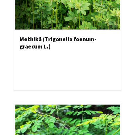
Methikā (Trigonella foenum-
graecum L.)