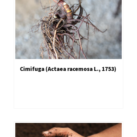
Cimifuga (Actaea racemosa L., 1753)