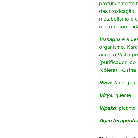
profundamente n
desintoxicação. 
metabolismo e co
muito recomenda
Vishagna
é a de
organismo. Kara
anula o Visha p
(purificador do
(cólera), Kustha
Rasa
: Amargo e
Virya
: quente
Vipaka
: picante.
Ação terapêuti