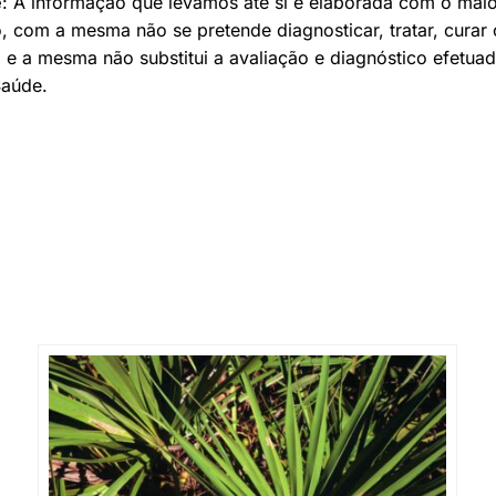
e
: A informação que levamos até si é elaborada com o mai
o, com a mesma não se pretende diagnosticar, tratar, curar 
 e a mesma não substitui a avaliação e diagnóstico efetua
Saúde.