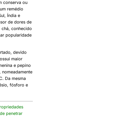
em conserva ou
o um remédio
ul, Índia e
essor de dores de
o chá, conhecido
har popularidade
rtado, devido
Possui maior
menina e pepino
nas, nomeadamente
na C. Da mesma
sio, fósforo e
propriedades
de penetrar