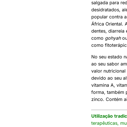
salgada para re
desidratados, a
popular contra a
África Oriental.
dentes, diarreia
como
gohyah
ou
como fitoterápic
No seu estado n
ao seu sabor ama
valor nutricion
devido ao seu al
vitamina A, vita
forma, também po
zinco. Contém a
Utilização
tradi
terapêuticas, m