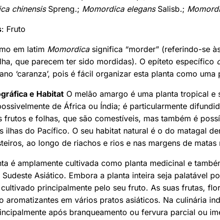
ica chinensis
Spreng
.
;
Momordica elegans
Salisb
.
;
Momordi
s
: Fruto
rmo em latim
Momordica
significa “morder” (referindo-se à
olha, que parecem ter sido mordidas). O epíteto específico
iano ‘caranza’, pois é fácil organizar esta planta como uma 
gráfica e Habitat
O melão amargo é uma planta tropical e 
possivelmente de África ou Índia; é particularmente difundi
s frutos e folhas, que são comestíveis, mas também é possí
as ilhas do Pacífico. O seu habitat natural é o do matagal 
eiros, ao longo de riachos e rios e nas margens de matas n
nta é amplamente cultivada como planta medicinal e tam
e Sudeste Asiático. Embora a planta inteira seja palatável po
ultivado principalmente pelo seu fruto. As suas frutas, flo
o aromatizantes em vários pratos asiáticos. Na culinária ind
principalmente após branqueamento ou fervura parcial ou i