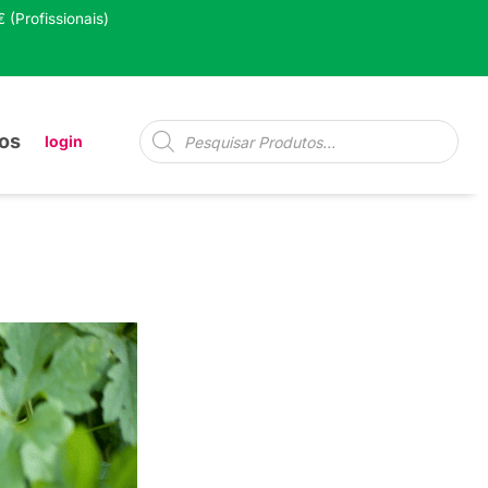
 (Profissionais)
Pesquisa
os
login
de
produtos