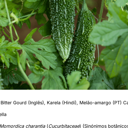
Bitter Gourd (Inglês), Karela (Hindi), Melão-amargo (PT) C
lla
Momordica charantia
(
Cucurbitaceae
) (Sinónimos botânico