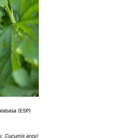
alabasa (ESP)
s:
Cucumis argyi