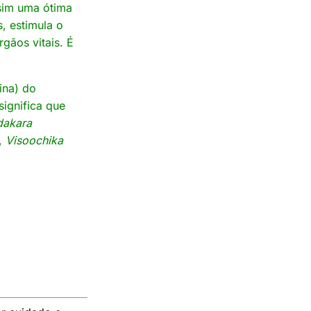
sim uma ótima
, estimula o
gãos vitais. É
ina) do
significa que
dakara
),
Visoochika