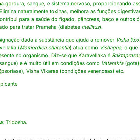
a gordura, sangue, e sistema nervoso, proporcionando as
Elimina naturalmente toxinas, melhora as funções digestivas
ntribui para a saúde do fígado, pâncreas, baço e outros ór
do para tratar Prameha (diabetes
mellitus
).
signação dada à substância que ajuda a remover
Visha
(tox
vellaka (
Momordica charantia
) atua como
Vishagna
, o que 
resente no organismo. Diz-se que Karavellaka é
Raktaprasa
 sangue) e é muito útil em condições como
Vatarakta
(gota
 (psoríase), Visha Vikaras (condições venenosas) etc.
 picante
ca
: Tridosha.