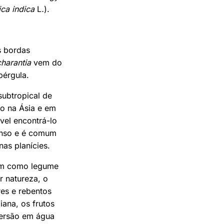
ca indica
L
.
).
s bordas
charantia
vem do
pérgula.
subtropical de
do na Ásia e em
vel encontrá-lo
denso e é comum
as planícies.
bém como legume
r natureza, o
res e rebentos
iana, os frutos
mersão em água