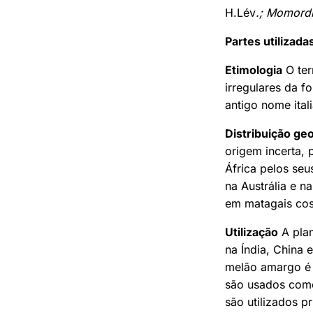
H.Lév
.; Momord
Partes utilizada
Etimologia
O te
irregulares da f
antigo nome ital
Distribuição geo
origem incerta, 
África pelos seu
na Austrália e n
em matagais cost
Utilização
A pla
na Índia, China 
melão amargo é c
são usados ​​com
são utilizados 