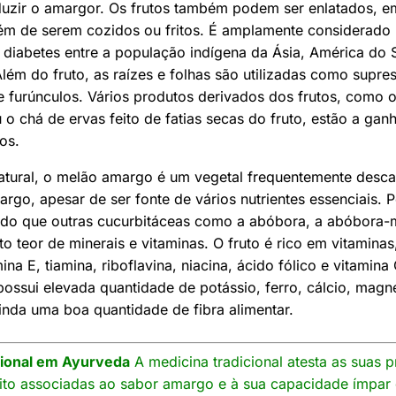
duzir o amargor. Os frutos também podem ser enlatados, 
lém de serem cozidos ou fritos. É amplamente considerad
 diabetes entre a população indígena da Ásia, América do S
 Além do fruto, as raízes e folhas são utilizadas como supr
 e furúnculos. Vários produtos derivados dos frutos, como 
 o chá de ervas feito de fatias secas do fruto, estão a gan
os.
atural, o melão amargo é um vegetal frequentemente desca
rgo, apesar de ser fonte de vários nutrientes essenciais. 
al do que outras cucurbitáceas como a abóbora, a abóbora-
to teor de minerais e vitaminas. O fruto é rico em vitami
mina E, tiamina, riboflavina, niacina, ácido fólico e vitami
ssui elevada quantidade de potássio, ferro, cálcio, magné
inda uma boa quantidade de fibra alimentar.
cional em Ayurveda
A medicina tradicional atesta as suas 
uito associadas ao sabor amargo e à sua capacidade ímpar 