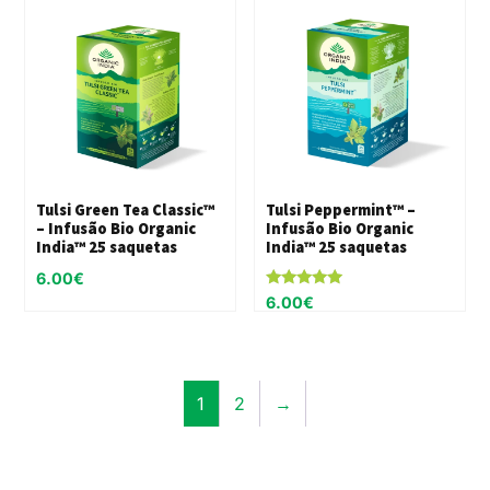
Tulsi Green Tea Classic™
Tulsi Peppermint™ –
– Infusão Bio Organic
Infusão Bio Organic
India™ 25 saquetas
India™ 25 saquetas
6.00
€
Avaliação
6.00
€
5.00
de 5
1
2
→