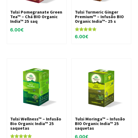
Tulsi Pomegranate Green
Tulsi Turmeric Ginger
Tea™ – Chá BIO Organic
Premium™ – Infusão BIO
India™ 25 saq
Organic India™- 25 s
6.00
€
Avaliação
6.00
€
5.00
de 5
Tulsi Wellness™ – Infusão
Tulsi Moringa™ – Infusão
Bio Organic India™ 25
BIO Organic India™ 25
saquetas
saquetas
6.00
€