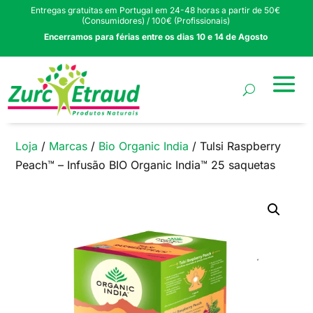
Entregas gratuitas em Portugal em 24-48 horas a partir de 50€
(Consumidores) / 100€ (Profissionais)
Encerramos para férias entre os dias 10 e 14 de Agosto
Loja
/
Marcas
/
Bio Organic India
/ Tulsi Raspberry
Peach™ – Infusão BIO Organic India™ 25 saquetas