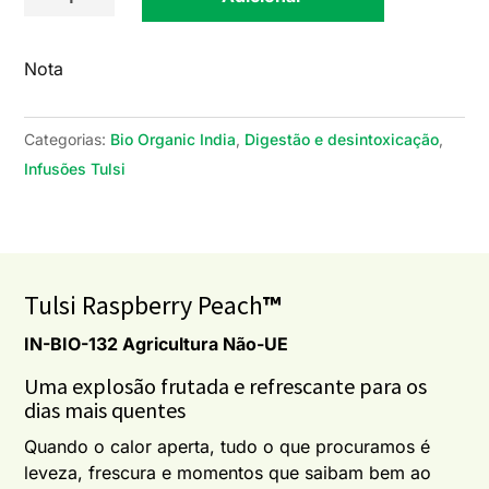
de
Tulsi
Nota
Raspberry
Peach™
-
Categorias:
Bio Organic India
,
Digestão e desintoxicação
,
Infusão
Infusões Tulsi
BIO
Organic
India™
25
Tulsi Raspberry Peach
™
saquetas
IN-BIO-132 Agricultura Não-UE
Uma explosão frutada e refrescante para os
dias mais quentes
Quando o calor aperta, tudo o que procuramos é
leveza, frescura e momentos que saibam bem ao