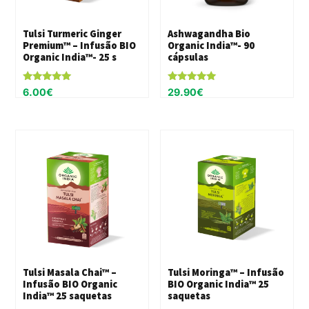
Tulsi Turmeric Ginger
Ashwagandha Bio
Premium™ – Infusão BIO
Organic India™- 90
Organic India™- 25 s
cápsulas
Avaliação
Avaliação
6.00
€
29.90
€
5.00
5.00
de 5
de 5
Tulsi Masala Chai™ –
Tulsi Moringa™ – Infusão
Infusão BIO Organic
BIO Organic India™ 25
India™ 25 saquetas
saquetas