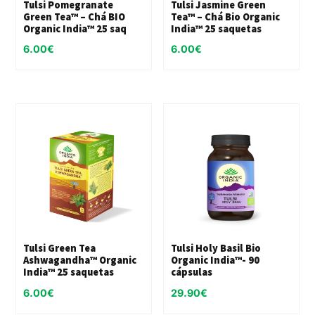
Tulsi Pomegranate
Tulsi Jasmine Green
Green Tea™ – Chá BIO
Tea™ – Chá Bio Organic
Organic India™ 25 saq
India™ 25 saquetas
6.00
€
6.00
€
Tulsi Green Tea
Tulsi Holy Basil Bio
Ashwagandha™ Organic
Organic India™- 90
India™ 25 saquetas
cápsulas
6.00
€
29.90
€