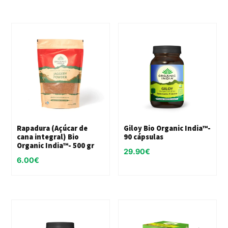
Rapadura (Açúcar de
Giloy Bio Organic India™-
cana integral) Bio
90 cápsulas
Organic India™- 500 gr
29.90
€
6.00
€