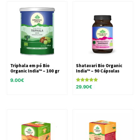
Triphala em pó Bio
Shatavari Bio Organic
Organic India™ – 100 gr
India™ – 90 Cápsulas
9.00
€
Avaliação
29.90
€
5.00
de 5