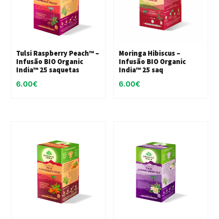
Tulsi Raspberry Peach™ –
Moringa Hibiscus –
Infusão BIO Organic
Infusão BIO Organic
India™ 25 saquetas
India™ 25 saq
6.00
€
6.00
€