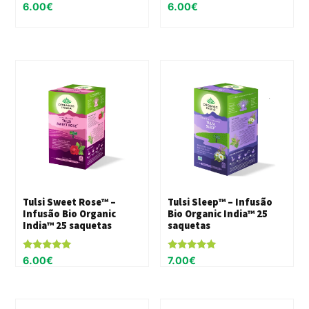
6.00
€
6.00
€
Tulsi Sweet Rose™ –
Tulsi Sleep™ – Infusão
Infusão Bio Organic
Bio Organic India™ 25
India™ 25 saquetas
saquetas
Avaliação
Avaliação
6.00
€
7.00
€
5.00
5.00
de 5
de 5