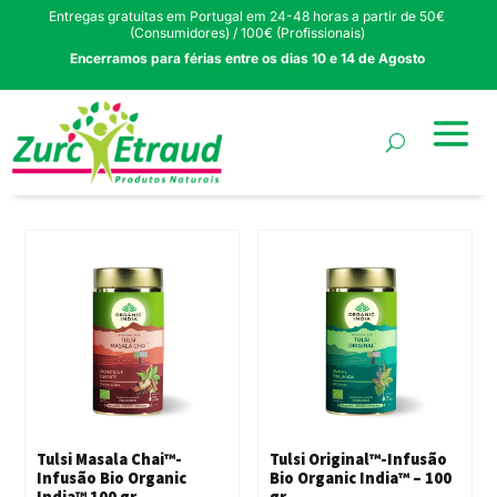
Entregas gratuitas em Portugal em 24-48 horas a partir de 50€
(Consumidores) / 100€ (Profissionais)
Encerramos para férias entre os dias 10 e 14 de Agosto
Tulsi Masala Chai™-
Tulsi Original™-Infusão
Infusão Bio Organic
Bio Organic India™ – 100
India™ 100 gr
gr