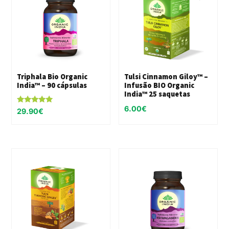
Triphala Bio Organic
Tulsi Cinnamon Giloy™ –
India™ – 90 cápsulas
Infusão BIO Organic
India™ 25 saquetas
6.00
€
Avaliação
29.90
€
5.00
de 5