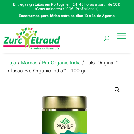
Entregas gratuitas em Portugal em 24-48 horas a partir de 50€
(Consumidores) / 100€ (Profissionais)
Encerramos para férias entre os dias 10 e 14 de Agosto
Loja
/
Marcas
/
Bio Organic India
/ Tulsi Original™-
Infusão Bio Organic India™ – 100 gr