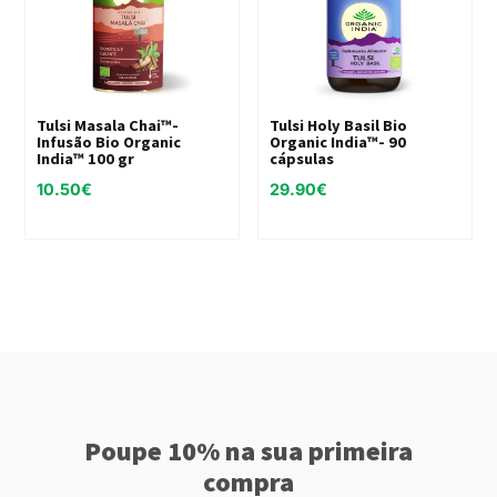
Tulsi Masala Chai™-
Tulsi Holy Basil Bio
Infusão Bio Organic
Organic India™- 90
India™ 100 gr
cápsulas
10.50
€
29.90
€
Poupe 10% na sua primeira
compra