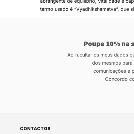
abrangente de equilíbrio, vitalidade e c
termo usado é “Vyadhikshamatva”, que sign
Poupe 10% na s
Ao facultar os meus dados pes
dos mesmos para r
comunicações e p
Concordo c
CONTACTOS