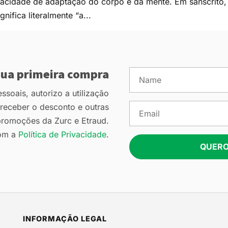
apacidade de adaptação do corpo e da mente. Em sânscrito,
ifica literalmente “a...
ua primeira compra
soais, autorizo a utilização
eceber o desconto e outras
romoções da Zurc e Etraud.
om a
Política de Privacidade
.
QUERO
INFORMAÇÃO LEGAL