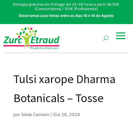
Entregas gratuitas em Portugal em 24-48 horas a partir de 50€
(Consumidores) / 100€ (Profissionais)
Encerramos para férias entre os dias 10 e 14 de Agosto
Tulsi xarope Dharma
Botanicals – Tosse
por
Sónia Carneiro
|
Out 28, 2024