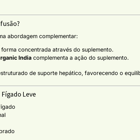
nfusão?
numa abordagem complementar:
 forma concentrada através do suplemento.
rganic India
complementa a ação do suplemento.
ruturado de suporte hepático, favorecendo o equilíb
a Fígado Leve
fígado
nal
ibrado