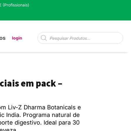
 (Profissionais)
Pesquisa
os
login
de
produtos
ciais em pack –
om Liv-Z Dharma Botanicals e
ic India. Programa natural de
orte digestivo. Ideal para 30
leveza.