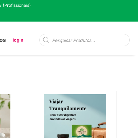
 (Profissionais)
Pesquisa
os
login
de
produtos