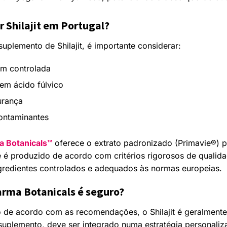
r Shilajit em Portugal?
uplemento de Shilajit, é importante considerar:
em controlada
em ácido fúlvico
urança
ontaminantes
ma Botanicals™
oferece o extrato padronizado (Primavie®) 
e é produzido de acordo com critérios rigorosos de qualid
redientes controlados e adequados às normas europeias.
harma Botanicals é seguro?
o de acordo com as recomendações, o Shilajit é geralmente
uplemento, deve ser integrado numa estratégia personaliz