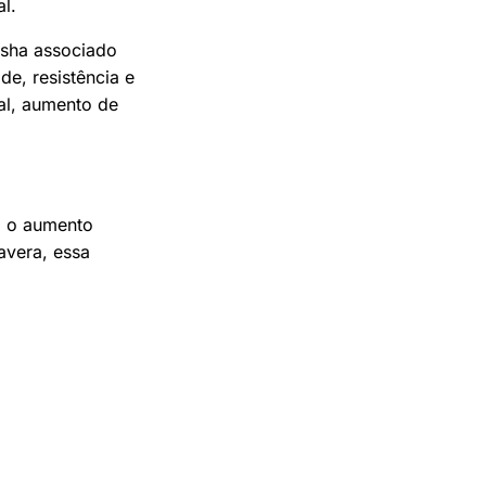
l.
osha associado
de, resistência e
al, aumento de
m o aumento
avera, essa