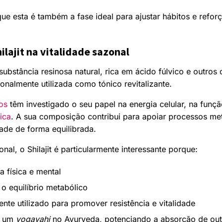
que esta é também a fase ideal para ajustar hábitos e reforç
ilajit na vitalidade sazonal
ubstância resinosa natural, rica em ácido fúlvico e outro
cionalmente utilizada como tónico revitalizante.
os
têm investigado o seu papel na energia celular, na funçã
sica
. A sua composição contribui para apoiar processos me
ade de forma equilibrada.
nal, o Shilajit é particularmente interessante porque:
a física e mental
 o equilíbrio metabólico
ente utilizado para promover resistência e vitalidade
o um
yogavahi
no Ayurveda, potenciando a absorção de out