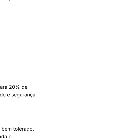
para 20% de
ade e segurança,
 bem tolerado.
ada e,