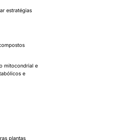
ar estratégias
s compostos
o mitocondrial e
tabólicos e
ras plantas