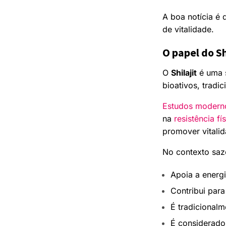
A boa notícia é 
de vitalidade.
O papel do Sh
O
Shilajit
é uma s
bioativos, tradi
Estudos modern
na
resistência fí
promover vitalid
No contexto sazo
Apoia a energi
Contribui para
É tradicionalm
É considerad