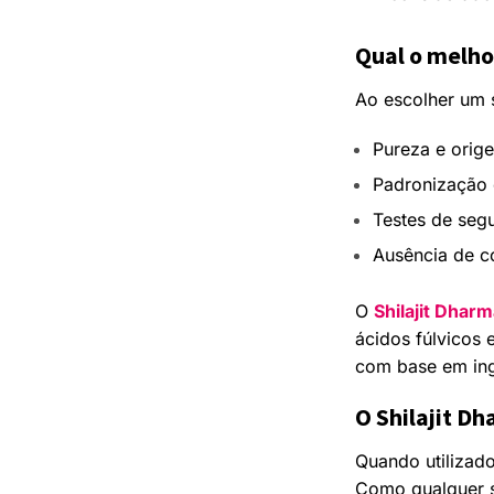
Qual o melho
Ao escolher um s
Pureza e orig
Padronização 
Testes de seg
Ausência de c
O
Shilajit Dhar
ácidos fúlvicos 
com base em ing
O Shilajit D
Quando utilizad
Como qualquer s