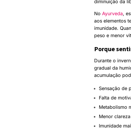
diminuição da li
No
Ayurveda
, e
aos elementos te
imunidade. Quan
peso e menor vit
Porque senti
Durante o inver
gradual da humid
acumulação pode
Sensação de 
Falta de moti
Metabolismo m
Menor clareza
Imunidade mai