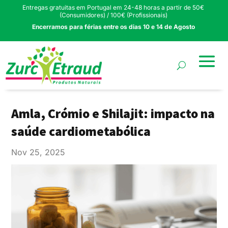
Entregas gratuitas em Portugal em 24-48 horas a partir de 50€
(Consumidores) / 100€ (Profissionais)
Encerramos para férias entre os dias 10 e 14 de Agosto
Amla, Crómio e Shilajit: impacto na
saúde cardiometabólica
Nov 25, 2025