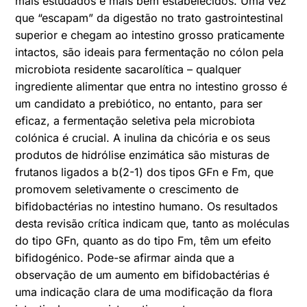
mais estudados e mais bem estabelecidos. Uma vez
que “escapam” da digestão no trato gastrointestinal
superior e chegam ao intestino grosso praticamente
intactos, são ideais para fermentação no cólon pela
microbiota residente sacarolítica – qualquer
ingrediente alimentar que entra no intestino grosso é
um candidato a prebiótico, no entanto, para ser
eficaz, a fermentação seletiva pela microbiota
colónica é crucial.
A inulina da chicória e os seus
produtos de hidrólise enzimática são misturas de
frutanos ligados a b(2-1) dos tipos GFn e Fm, que
promovem seletivamente o crescimento de
bifidobactérias no intestino humano. Os resultados
desta revisão crítica indicam que, tanto as moléculas
do tipo GFn, quanto as do tipo Fm, têm um efeito
bifidogénico. Pode-se afirmar ainda que a
observação de um aumento em bifidobactérias é
uma indicação clara de uma modificação da flora