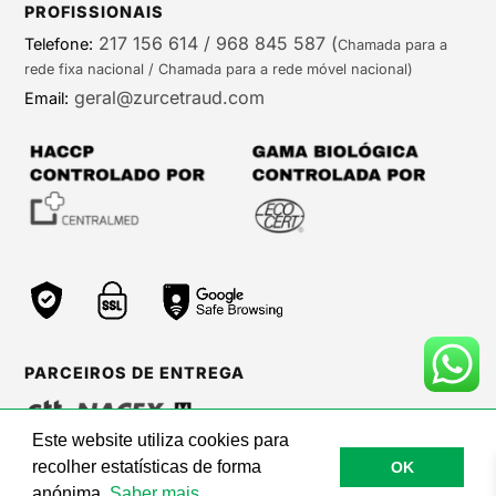
PROFISSIONAIS
217 156 614 / 968 845 587
(
Telefone:
Chamada para a
rede fixa nacional / Chamada para a rede móvel nacional)
geral@zurcetraud.com
Email:
PARCEIROS DE ENTREGA
Este website utiliza cookies para
recolher estatísticas de forma
OK
©Zurc Etraud |
Web Care by BinaryBrigade
anónima.
Saber mais