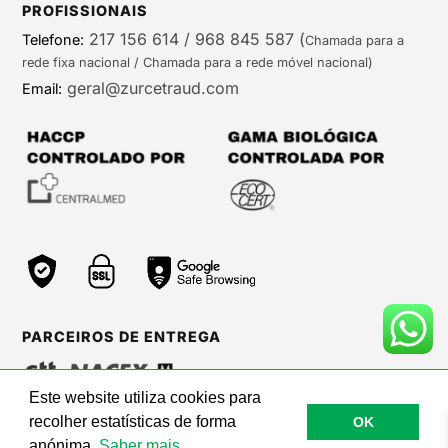
PROFISSIONAIS
217 156 614 / 968 845 587
(
Telefone:
Chamada para a
rede fixa nacional / Chamada para a rede móvel nacional)
geral@zurcetraud.com
Email:
PARCEIROS DE ENTREGA
Este website utiliza cookies para
recolher estatísticas de forma
OK
©Zurc Etraud |
Web Care by BinaryBrigade
anónima.
Saber mais