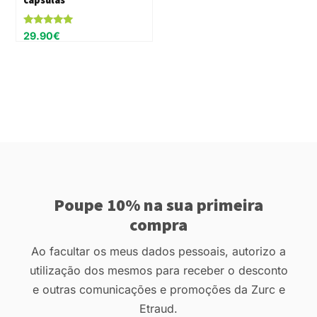
Avaliação
29.90
€
5.00
de 5
Poupe 10% na sua primeira
compra
Ao facultar os meus dados pessoais, autorizo a
utilização dos mesmos para receber o desconto
e outras comunicações e promoções da Zurc e
Etraud.