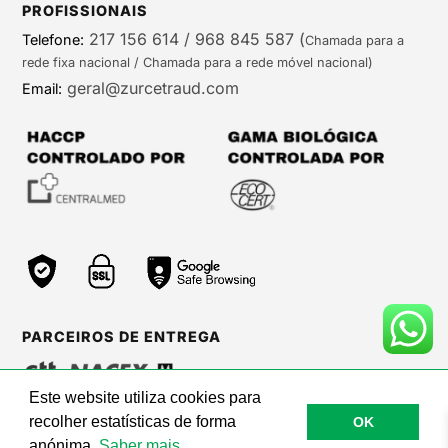
PROFISSIONAIS
217 156 614 / 968 845 587
(
Telefone:
Chamada para a
rede fixa nacional / Chamada para a rede móvel nacional)
geral@zurcetraud.com
Email:
PARCEIROS DE ENTREGA
Este website utiliza cookies para
recolher estatísticas de forma
OK
©Zurc Etraud |
Web Care by BinaryBrigade
anónima.
Saber mais