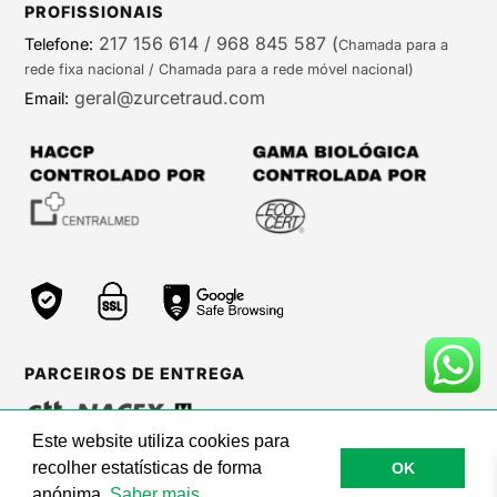
PROFISSIONAIS
217 156 614 / 968 845 587
(
Telefone:
Chamada para a
rede fixa nacional / Chamada para a rede móvel nacional)
geral@zurcetraud.com
Email:
PARCEIROS DE ENTREGA
Este website utiliza cookies para
recolher estatísticas de forma
OK
©Zurc Etraud |
Web Care by BinaryBrigade
anónima.
Saber mais