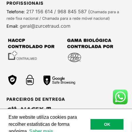
PROFISSIONAIS
217 156 614 / 968 845 587
(
Telefone:
Chamada para a
rede fixa nacional / Chamada para a rede móvel nacional)
geral@zurcetraud.com
Email:
PARCEIROS DE ENTREGA
Este website utiliza cookies para
recolher estatísticas de forma
OK
©Zurc Etraud |
Web Care by BinaryBrigade
anónima.
Saber mais