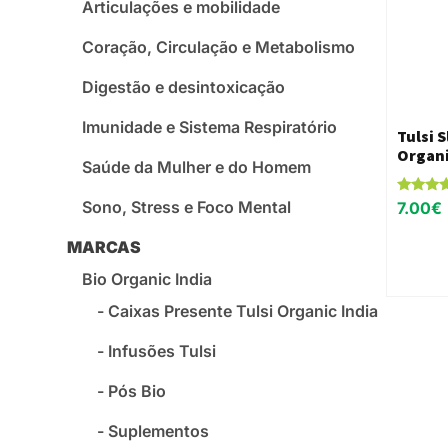
Articulações e mobilidade
Coração, Circulação e Metabolismo
Digestão e desintoxicação
Imunidade e Sistema Respiratório
Tulsi 
Organi
Saúde da Mulher e do Homem
Avaliaçã
Sono, Stress e Foco Mental
7.00
€
5.00
de 5
MARCAS
Bio Organic India
Caixas Presente Tulsi Organic India
Infusões Tulsi
Pós Bio
Suplementos