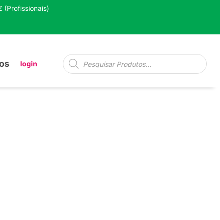
 (Profissionais)
Pesquisa
os
login
de
produtos