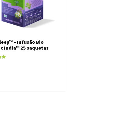
Sleep™ – Infusão Bio
c India™ 25 saquetas
o