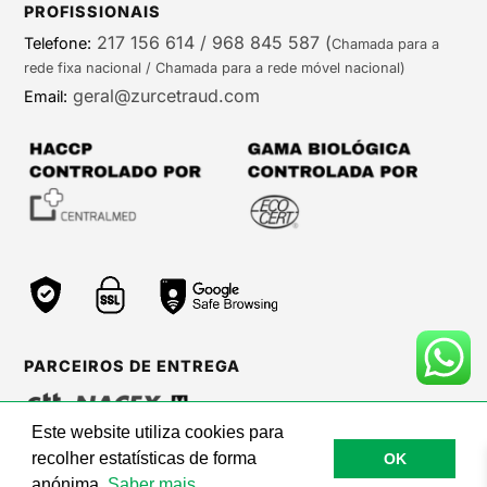
PROFISSIONAIS
217 156 614 / 968 845 587
(
Telefone:
Chamada para a
rede fixa nacional / Chamada para a rede móvel nacional)
geral@zurcetraud.com
Email:
PARCEIROS DE ENTREGA
Este website utiliza cookies para
recolher estatísticas de forma
OK
©Zurc Etraud |
Web Care by BinaryBrigade
anónima.
Saber mais