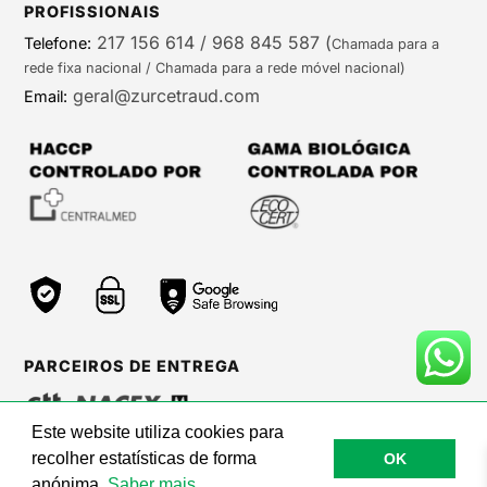
PROFISSIONAIS
217 156 614 / 968 845 587
(
Telefone:
Chamada para a
rede fixa nacional / Chamada para a rede móvel nacional)
geral@zurcetraud.com
Email:
PARCEIROS DE ENTREGA
Este website utiliza cookies para
recolher estatísticas de forma
OK
©Zurc Etraud |
Web Care by BinaryBrigade
anónima.
Saber mais