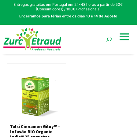
Entregas gratuitas em Portugal em 24-48 horas a partir de 50€
(Consumidores) / 100€ (Profissionais)
Encerramos para férias entre os dias 10 e 14 de Agosto
Tulsi Cinnamon Giloy™ –
Infusão BIO Organic
India™ 25 saquetas