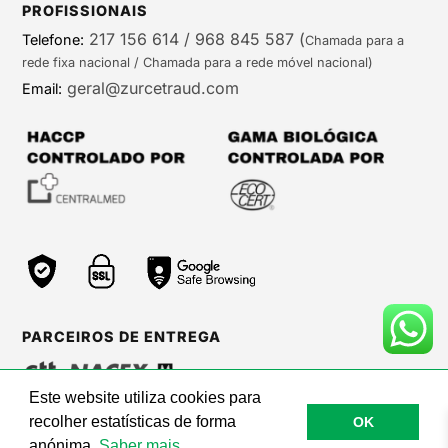
PROFISSIONAIS
217 156 614 / 968 845 587
(
Telefone:
Chamada para a
rede fixa nacional / Chamada para a rede móvel nacional)
geral@zurcetraud.com
Email:
PARCEIROS DE ENTREGA
Este website utiliza cookies para
recolher estatísticas de forma
OK
©Zurc Etraud |
Web Care by BinaryBrigade
anónima.
Saber mais