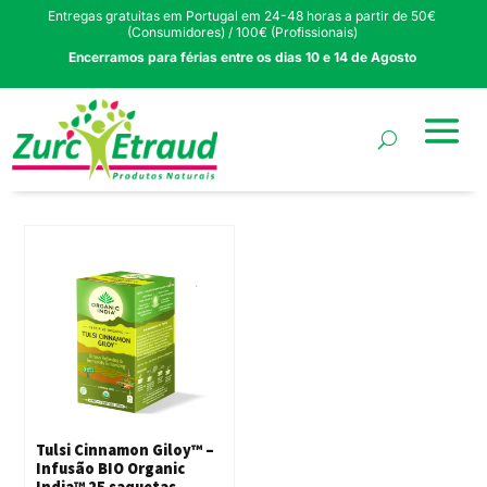
Entregas gratuitas em Portugal em 24-48 horas a partir de 50€
(Consumidores) / 100€ (Profissionais)
Encerramos para férias entre os dias 10 e 14 de Agosto
Tulsi Cinnamon Giloy™ –
Infusão BIO Organic
India™ 25 saquetas