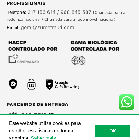
PROFISSIONAIS
217 156 614 / 968 845 587
(
Telefone:
Chamada para a
rede fixa nacional / Chamada para a rede móvel nacional)
geral@zurcetraud.com
Email:
PARCEIROS DE ENTREGA
Este website utiliza cookies para
recolher estatísticas de forma
OK
©Zurc Etraud |
Web Care by BinaryBrigade
anónima.
Saber mais