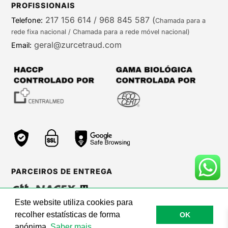
PROFISSIONAIS
217 156 614 / 968 845 587
(
Telefone:
Chamada para a
rede fixa nacional / Chamada para a rede móvel nacional)
geral@zurcetraud.com
Email:
PARCEIROS DE ENTREGA
Este website utiliza cookies para
recolher estatísticas de forma
OK
©Zurc Etraud |
Web Care by BinaryBrigade
anónima.
Saber mais