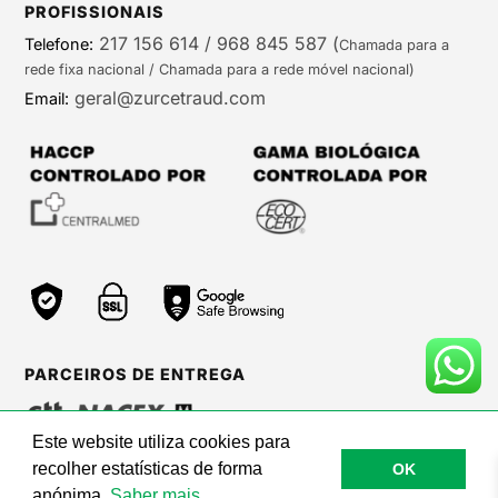
PROFISSIONAIS
217 156 614 / 968 845 587
(
Telefone:
Chamada para a
rede fixa nacional / Chamada para a rede móvel nacional)
geral@zurcetraud.com
Email:
PARCEIROS DE ENTREGA
Este website utiliza cookies para
recolher estatísticas de forma
OK
©Zurc Etraud |
Web Care by BinaryBrigade
anónima.
Saber mais