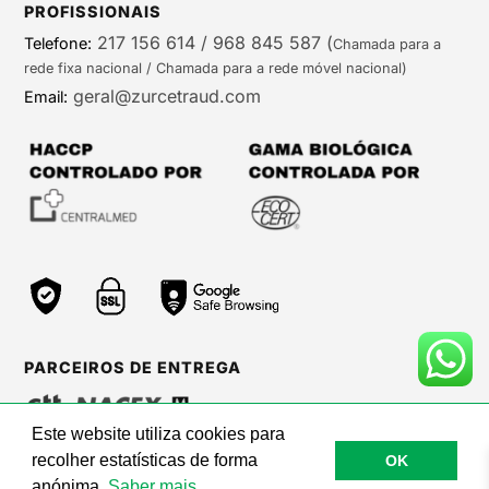
PROFISSIONAIS
217 156 614 / 968 845 587
(
Telefone:
Chamada para a
rede fixa nacional / Chamada para a rede móvel nacional)
geral@zurcetraud.com
Email:
PARCEIROS DE ENTREGA
Este website utiliza cookies para
recolher estatísticas de forma
OK
©Zurc Etraud |
Web Care by BinaryBrigade
anónima.
Saber mais