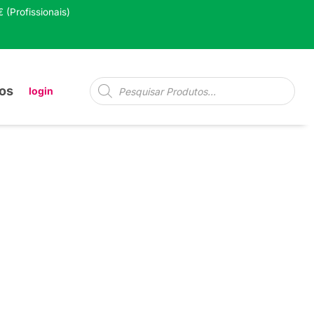
 (Profissionais)
Pesquisa
os
login
de
produtos