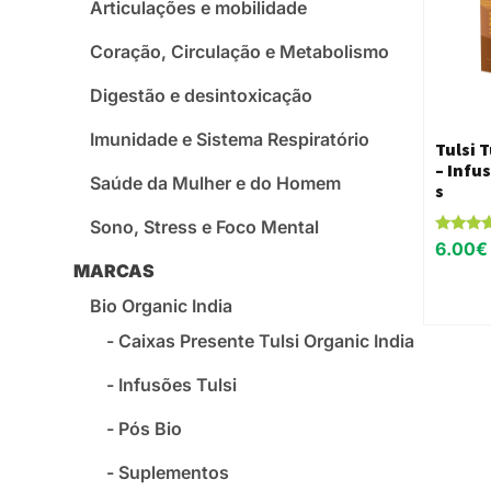
Articulações e mobilidade
Coração, Circulação e Metabolismo
Digestão e desintoxicação
Imunidade e Sistema Respiratório
Tulsi 
– Infu
Saúde da Mulher e do Homem
s
Sono, Stress e Foco Mental
Avaliaçã
6.00
€
5.00
MARCAS
de 5
Bio Organic India
Caixas Presente Tulsi Organic India
Infusões Tulsi
Pós Bio
Suplementos