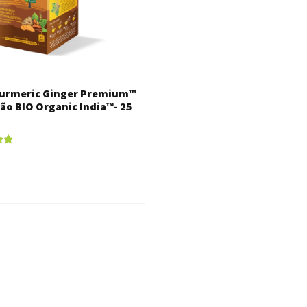
Turmeric Ginger Premium™
são BIO Organic India™- 25
o