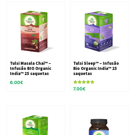
Tulsi Masala Chai™ –
Tulsi Sleep™ – Infusão
Infusão BIO Organic
Bio Organic India™ 25
India™ 25 saquetas
saquetas
6.00
€
Avaliação
7.00
€
5.00
de 5