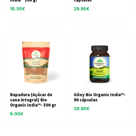
10.50
€
29.90
€
Rapadura (Açúcar de
Giloy Bio Organic India™-
cana integral) Bio
90 cápsulas
Organic India™- 500 gr
29.90
€
6.00
€