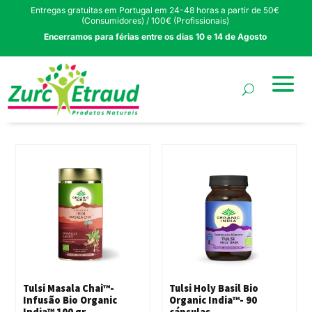
Entregas gratuitas em Portugal em 24-48 horas a partir de 50€
(Consumidores) / 100€ (Profissionais)
Encerramos para férias entre os dias 10 e 14 de Agosto
Tulsi Masala Chai™-
Tulsi Holy Basil Bio
Infusão Bio Organic
Organic India™- 90
India™ 100 gr
cápsulas