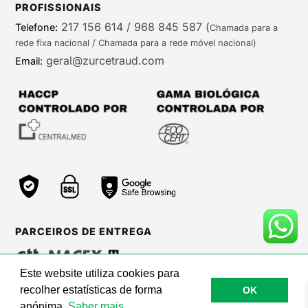
PROFISSIONAIS
217 156 614 / 968 845 587
(
Telefone:
Chamada para a
rede fixa nacional / Chamada para a rede móvel nacional)
geral@zurcetraud.com
Email:
PARCEIROS DE ENTREGA
Este website utiliza cookies para
recolher estatísticas de forma
OK
©Zurc Etraud |
Web Care by BinaryBrigade
anónima.
Saber mais