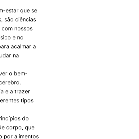
m-estar que se
 são ciências
ia com nossos
sico e no
ara acalmar a
udar na
ver o bem-
 cérebro.
a e a trazer
ferentes tipos
incípios do
de corpo, que
o por alimentos