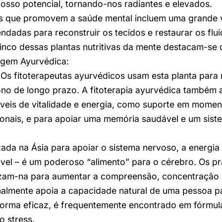
 nosso potencial, tornando-nos radiantes e elevados.
s que promovem a saúde mental incluem uma grande 
ndadas para reconstruir os tecidos e restaurar os flu
 Cinco dessas plantas nutritivas da mente destacam-se
gem Ayurvédica:
 Os fitoterapeutas ayurvédicos usam esta planta para 
ono de longo prazo. A fitoterapia ayurvédica também a 
íveis de vitalidade e energia, como suporte em momen
onais, e para apoiar uma memória saudável e um sis
lizada na Ásia para apoiar o sistema nervoso, a energia
el – é um poderoso “alimento” para o cérebro. Os pr
lizam-na para aumentar a compreensão, concentração
almente apoia a capacidade natural de uma pessoa pa
orma eficaz, é frequentemente encontrado em fórmul
o stress.