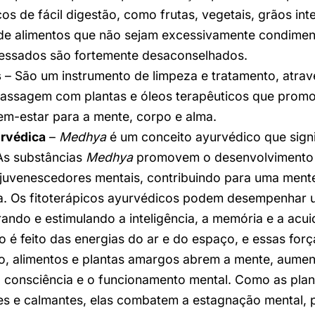
cos de fácil digestão, como frutas, vegetais, grãos int
m de alimentos que não sejam excessivamente condime
cessados são fortemente desaconselhados.
s
– São um instrumento de limpeza e tratamento, atrav
massagem com plantas e óleos terapêuticos que pro
m-estar para a mente, corpo e alma.
urvédica
–
Medhya
é um conceito ayurvédico que signif
As substâncias
Medhya
promovem o desenvolvimento 
juvenescedores mentais, contribuindo para uma ment
a. Os fitoterápicos ayurvédicos podem desempenhar 
rando e estimulando a inteligência, a memória e a acu
 é feito das energias do ar e do espaço, e essas fo
o, alimentos e plantas amargos abrem a mente, aume
 a consciência e o funcionamento mental. Como as pla
es e calmantes, elas combatem a estagnação mental, 