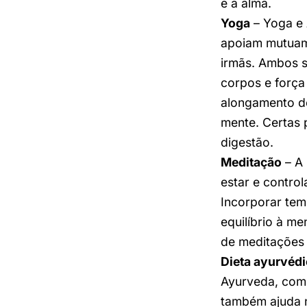
e a alma.
Yoga
– Yoga e 
apoiam mutuam
irmãs. Ambos s
corpos e força
alongamento de
mente. Certas 
digestão.
Meditação
– A 
estar e control
Incorporar tem
equilíbrio à me
de meditações 
Dieta ayurvéd
Ayurveda, com
também ajuda n