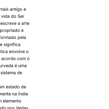
mais antigo e
 vida do Ser
escreve a arte
apropriado e
 formado pela
e significa
tica envolve o
de acordo com o
yurveda é uma
e sistema de
 um estado de
mente na Índia
um elemento
nado nos Vedas