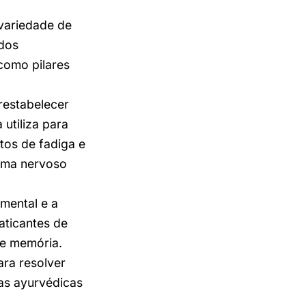
variedade de
idos
 como pilares
restabelecer
utiliza para
tos de fadiga e
tema nervoso
 mental e a
aticantes de
 e memória.
ra resolver
as ayurvédicas