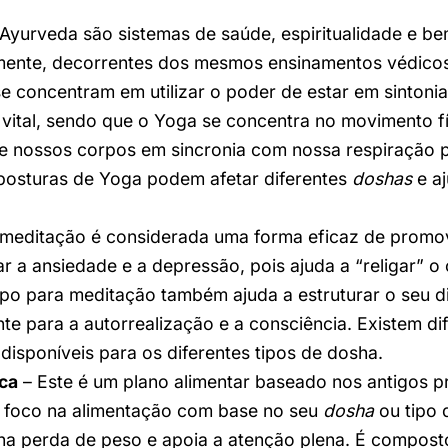
Ayurveda são sistemas de saúde, espiritualidade e be
ente, decorrentes dos mesmos ensinamentos védicos,
e concentram em utilizar o poder de estar em sinton
 vital, sendo que o Yoga se concentra no movimento fí
 nossos corpos em sincronia com nossa respiração p
posturas de Yoga podem afetar diferentes
doshas
e aj
meditação é considerada uma forma eficaz de promo
ar a ansiedade e a depressão, pois ajuda a “religar” o
po para meditação também ajuda a estruturar o seu di
nte para a autorrealização e a consciência. Existem di
disponíveis para os diferentes tipos de dosha.
ica
– Este é um plano alimentar baseado nos antigos pr
 foco na alimentação com base no seu
dosha
ou tipo 
a perda de peso e apoia a atenção plena. É compost