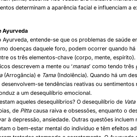
ntos determinam a aparência facial e influenciam a 
e Ayurveda
o Ayurveda, entende-se que os problemas de saúde e
omo doenças daquele foro, podem ocorrer quando há
ntre os três elementos-chave (corpo, mente, espírito).
icos descrevem a mente ou ‘
manas
’ como tendo três
a
(Arrogância) e
Tama
(Indolência). Quando há um des
, desenvolvem-se tendências reativas ou sentimentos 
onduz a um desequilíbrio emocional.
stam aqueles desequilíbrios? O desequilíbrio de
Vata
bias, de
Pitta
causa raiva e obsessões, enquanto o des
ar à depressão, ansiedade. Outras questões incluem 
fetam o bem-estar mental do indivíduo e têm efeitos a