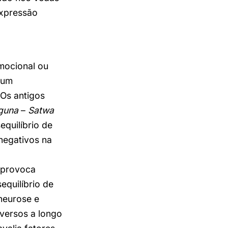
expressão
mocional ou
 um
 Os antigos
guna
–
Satwa
equilíbrio de
negativos na
provoca
equilíbrio de
neurose e
dversos a longo