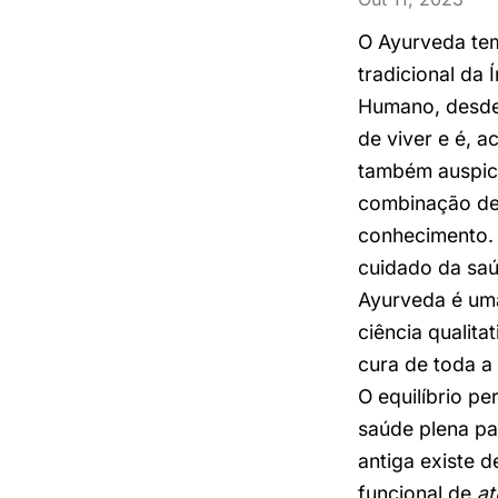
O Ayurveda tem
tradicional da
Humano, desde 
de viver e é, 
também auspici
combinação de 
conhecimento. 
cuidado da saú
Ayurveda é um
ciência qualita
cura de toda a
O equilíbrio p
saúde plena pa
antiga existe 
funcional de
a