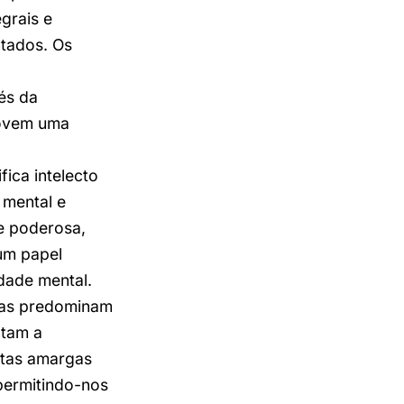
egrais e
ntados. Os
és da
movem uma
ica intelecto
mental e
e poderosa,
um papel
idade mental.
rças predominam
ntam a
ntas amargas
permitindo-nos