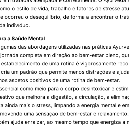
orem tratadas atempada e corretamente. O Ayurveda a
omo o estilo de vida, trabalho e fatores de stresse atu
e ocorreu o desequilíbrio, de forma a encontrar o tra
a indivíduo.
ara a Saúde Mental
lgumas das abordagens utilizadas nas práticas Ayurve
ornada completa em direção ao bem-estar pleno, que
O estabelecimento de uma rotina é vigorosamente re
 cria um padrão que permite menos distrações e ajud
nos aspetos positivos de uma rotina de bem-estar.
ssencial como meio para o corpo desintoxicar e estim
stivo que melhora a digestão, a circulação, a elimina
erta ainda mais o stress, limpando a energia mental e e
omovendo uma sensação de bem-estar e relaxamento.
bém ajuda enraizar, ao mesmo tempo que energiza a 