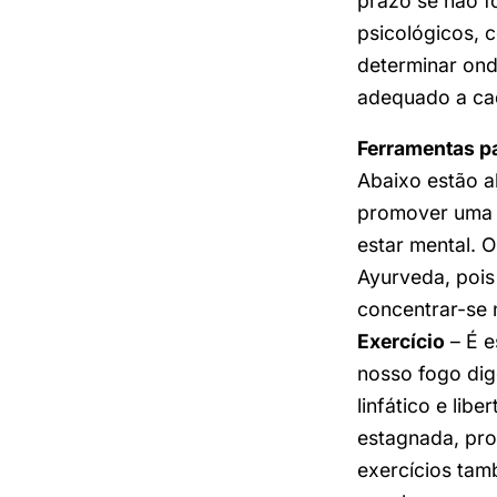
prazo se não f
psicológicos, c
determinar ond
adequado a cad
Ferramentas p
Abaixo estão a
promover uma j
estar mental. 
Ayurveda, pois
concentrar-se 
Exercício
– É e
nosso fogo dige
linfático e lib
estagnada, pr
exercícios tam