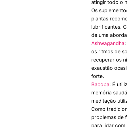
atingir todo o
Os suplemento
plantas recome
lubrificantes.
de uma aborda
Ashwagandha
:
os ritmos de s
recuperar os n
exaustão ocasi
forte.
Bacopa
: É uti
memória saudáv
meditação uti
Como tradicion
problemas de f
para lidar com 