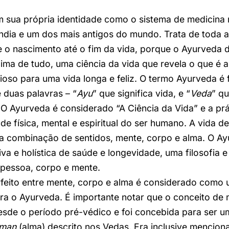
 sua própria identidade como o sistema de medicina 
 Índia e um dos mais antigos do mundo. Trata de toda a
o nascimento até o fim da vida, porque o Ayurveda d
acima de tudo, uma ciência da vida que revela o que é 
oso para uma vida longa e feliz. O termo Ayurveda é
duas palavras – “
Ayu
” que significa vida, e “
Veda
” qu
O Ayurveda é considerado “A Ciência da Vida” e a prá
de física, mental e espiritual do ser humano. A vida 
a combinação de sentidos, mente, corpo e alma. O A
tiva e holística de saúde e longevidade, uma filosofia 
 pessoa, corpo e mente.
erfeito entre mente, corpo e alma é considerado como
ra o Ayurveda. É importante notar que o conceito de 
desde o período pré-védico e foi concebida para ser 
tman
(alma) descrito nos Vedas. Era inclusive mencio