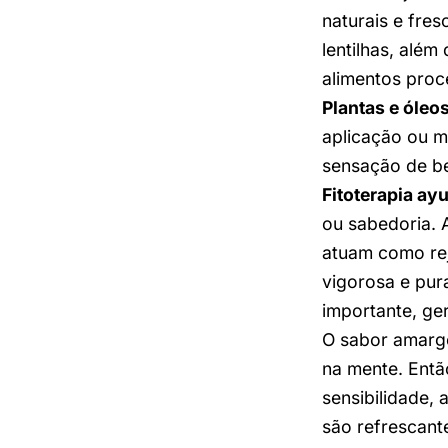
naturais e fres
lentilhas, alé
alimentos pro
Plantas e óleo
aplicação ou 
sensação de be
Fitoterapia ay
ou sabedoria. 
atuam como re
vigorosa e pur
importante, ge
O sabor amargo
na mente. Entã
sensibilidade,
são refrescant