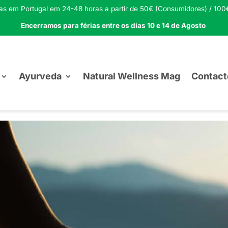
tas em Portugal em 24-48 horas a partir de 50€ (Consumidores) / 100€
Encerramos para férias entre os dias 10 e 14 de Agosto
Ayurveda
Natural Wellness Mag
Contact