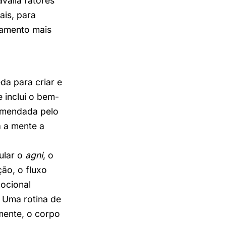
valia fatores
ais, para
tamento mais
da para criar e
 inclui o bem-
comendada pelo
a a mente a
ular o
agni
, o
ção, o fluxo
mocional
 Uma rotina de
mente, o corpo