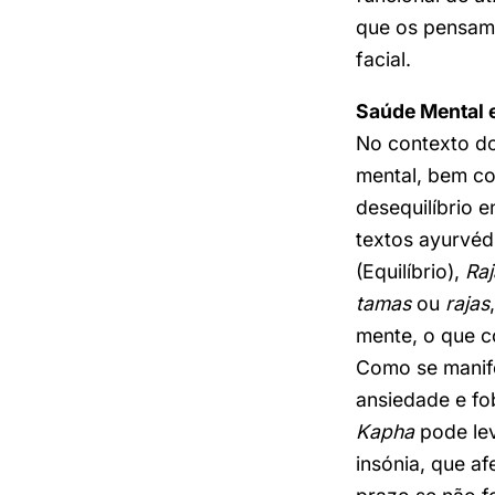
que os pensame
facial.
Saúde Mental 
No contexto d
mental, bem c
desequilíbrio e
textos ayurvéd
(Equilíbrio),
Raj
tamas
ou
rajas
mente, o que c
Como se manife
ansiedade e fo
Kapha
pode lev
insónia, que a