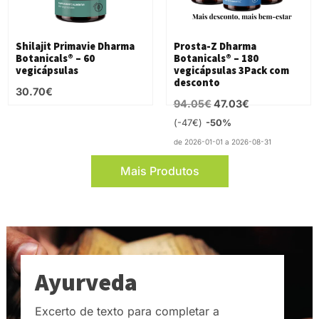
Shilajit Primavie Dharma
Prosta-Z Dharma
Botanicals® – 60
Botanicals® – 180
vegicápsulas
vegicápsulas 3Pack com
desconto
30.70
€
O
O
94.05
€
47.03
€
preço
preço
-47€
-50%
original
atual
de 2026-01-01 a 2026-08-31
era:
é:
Mais Produtos
94.05€.
47.03€.
Ayurveda
Excerto de texto para completar a