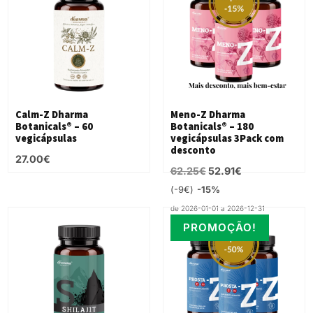
Calm-Z Dharma
Meno-Z Dharma
Botanicals® – 60
Botanicals® – 180
vegicápsulas
vegicápsulas 3Pack com
desconto
27.00
€
O
O
62.25
€
52.91
€
preço
preço
-9€
-15%
original
atual
de 2026-01-01 a 2026-12-31
era:
é:
PROMOÇÃO!
62.25€.
52.91€.